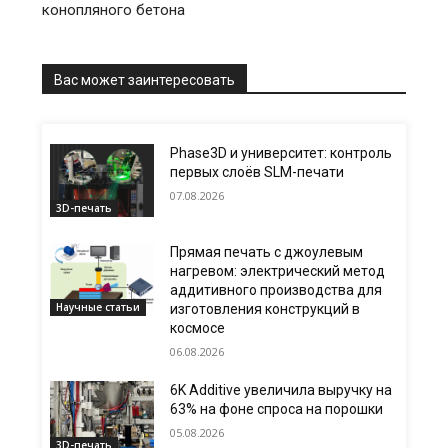
конопляного бетона
Вас может заинтересовать
Phase3D и университет: контроль
первых слоёв SLM-печати
07.08.2026
3D-печать
Прямая печать с джоулевым
нагревом: электрический метод
аддитивного производства для
Научные статьи
изготовления конструкций в
космосе
06.08.2026
6K Additive увеличила выручку на
63% на фоне спроса на порошки
05.08.2026
3D-печать