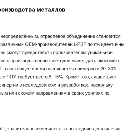
роизводства металлов
я
неопределённым
, отраслевое объединение становится
 различных OEM-производителей L-PBF почти идентичны,
 они смогут предоставить пользователям уникальное
азных производственных методов может дать экономию
Т в настоящее
время оценивается примерно в
20–30
%
а с ЧПУ требует всего
5–15
%. Кроме того, существует
синергии в исследованиях и разработках, поскольку
чным или
схожим
направлениям в своих усилиях по
.
АП, значительно изменилось за последние десятилетия.