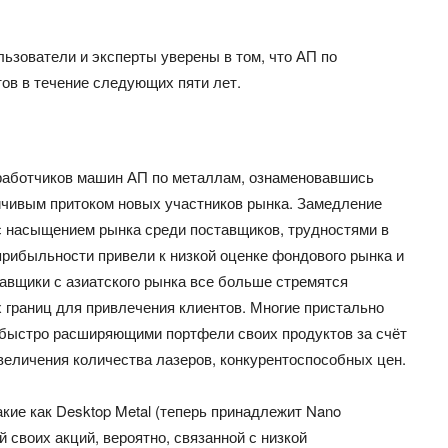
ьзователи и эксперты уверены в том, что АП по
ов в течение следующих пяти лет.
работчиков машин АП по металлам, ознаменовавшись
йчивым притоком новых участников рынка. Замедление
и с насыщением рынка среди поставщиков, трудностями в
рибыльности привели к низкой оценке фондового рынка и
тавщики с азиатского рынка все больше стремятся
 границ для привлечения клиентов. Многие пристально
, быстро расширяющими портфели своих продуктов
за
счёт
увеличения количества лазеров, конкурентоспособных цен.
ие как Desktop Metal (
теперь
принадлежит Nano
ой своих акций, вероятно, связанной с низкой