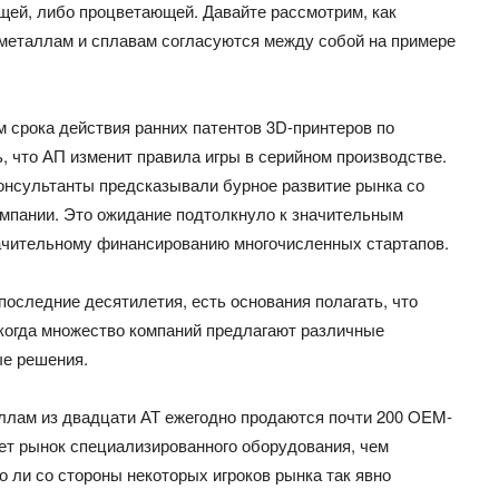
щей, либо процветающей. Давайте рассмотрим, как
 металлам и сплавам согласуются между собой на примере
 срока действия ранних патентов 3D-принтеров по
, что АП изменит правила игры в серийном производстве.
онсультанты предсказывали бурное развитие рынка со
мпании. Это ожидание подтолкнуло к значительным
ачительному финансированию многочисленных стартапов.
последние десятилетия, есть основания полагать, что
 когда множество компаний предлагают различные
ые решения.
аллам из двадцати АТ ежегодно продаются почти 200 OEM-
т рынок специализированного оборудования, чем
 ли со стороны некоторых игроков рынка так явно