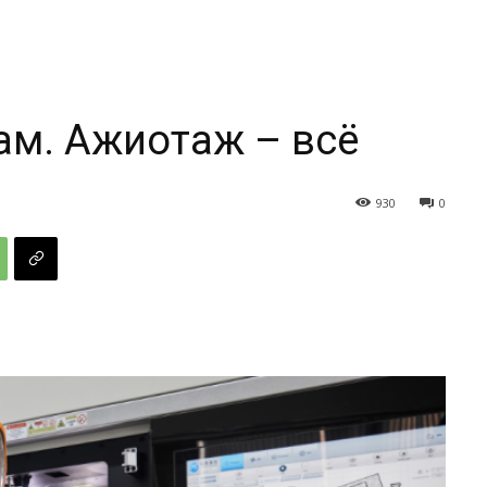
ам. Ажиотаж – всё
930
0