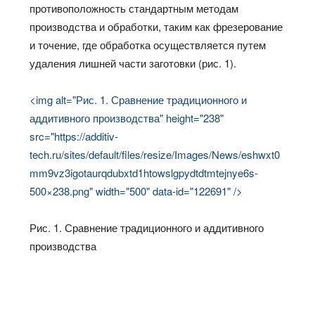
противоположность стандартным методам
производства и обработки, таким как фрезерование
и точение, где обработка осуществляется путем
удаления лишней части заготовки (рис. 1).
<img alt="Рис. 1. Сравнение традиционного и
аддитивного производства" height="238"
src="https://additiv-
tech.ru/sites/default/files/resize/Images/News/eshwxt0
mm9vz3igotaurqdubxtd1htowslgpydtdtmtejnye6s-
500×238.png" width="500" data-id="122691" />
Рис. 1. Сравнение традиционного и аддитивного
производства