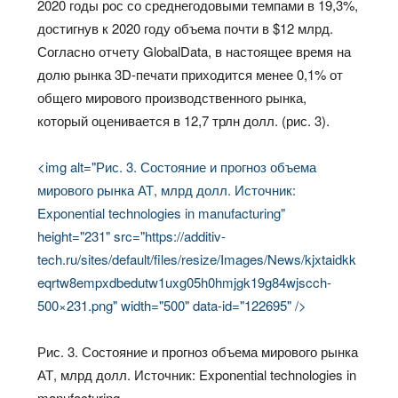
2020 годы рос со среднегодовыми темпами в 19,3%,
достигнув к 2020 году объема почти в $12 млрд.
Согласно отчету GlobalData, в настоящее время на
долю рынка 3D-печати приходится менее 0,1% от
общего мирового производственного рынка,
который оценивается в 12,7 трлн долл. (рис. 3).
<img alt="Рис. 3. Состояние и прогноз объема
мирового рынка АТ, млрд долл. Источник:
Exponential technologies in manufacturing"
height="231" src="https://additiv-
tech.ru/sites/default/files/resize/Images/News/kjxtaidkk
eqrtw8empxdbedutw1uxg05h0hmjgk19g84wjscch-
500×231.png" width="500" data-id="122695" />
Рис. 3. Состояние и прогноз объема мирового рынка
АТ, млрд долл. Источник: Exponential technologies in
manufacturing