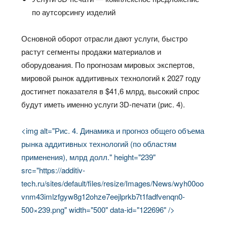
по аутсорсингу изделий
Основной оборот отрасли дают услуги, быстро
растут сегменты продажи материалов и
оборудования. По прогнозам мировых экспертов,
мировой рынок аддитивных технологий к 2027 году
достигнет показателя в $41,6 млрд, высокий спрос
будут иметь именно услуги 3D-печати (рис. 4).
<img alt="Рис. 4. Динамика и прогноз общего объема
рынка аддитивных технологий (по областям
применения), млрд долл." height="239"
src="https://additiv-
tech.ru/sites/default/files/resize/Images/News/wyh00oo
vnm43imlzfgyw8g12ohze7eejlprkb7t1fadfvenqn0-
500×239.png" width="500" data-id="122696" />