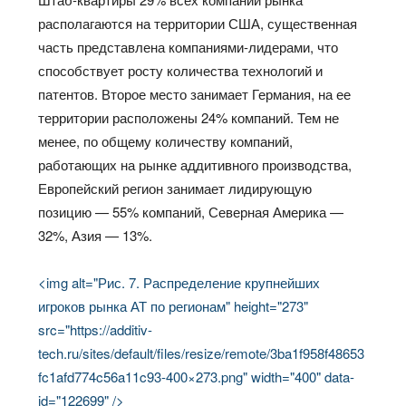
располагаются на территории США, существенная
часть представлена компаниями-лидерами, что
способствует росту количества технологий и
патентов. Второе место занимает Германия, на ее
территории расположены 24% компаний. Тем не
менее, по общему количеству компаний,
работающих на рынке аддитивного производства,
Европейский регион занимает лидирующую
позицию — 55% компаний, Северная Америка —
32%, Азия — 13%.
<img alt="Рис. 7. Распределение крупнейших
игроков рынка АТ по регионам" height="273"
src="https://additiv-
tech.ru/sites/default/files/resize/remote/3ba1f958f48653
fc1afd774c56a11c93-400×273.png" width="400" data-
id="122699" />