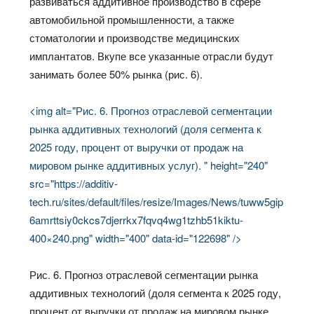
развиваться аддитивное производство в сфере
автомобильной промышленности, а также
стоматологии и производстве медицинских
имплантатов. Вкупе все указанные отрасли будут
занимать более 50% рынка (рис. 6).
<img alt="Рис. 6. Прогноз отраслевой сегментации
рынка аддитивных технологий (доля сегмента к
2025 году, процент от выручки от продаж на
мировом рынке аддитивных услуг). " height="240"
src="https://additiv-
tech.ru/sites/default/files/resize/Images/News/tuww5gip
6amrttsiy0ckcs7djerrkx7fqvq4wg1tzhb51kiktu-
400×240.png" width="400" data-id="122698" />
Рис. 6. Прогноз отраслевой сегментации рынка
аддитивных технологий (доля сегмента к 2025 году,
процент от выручки от продаж на мировом рынке