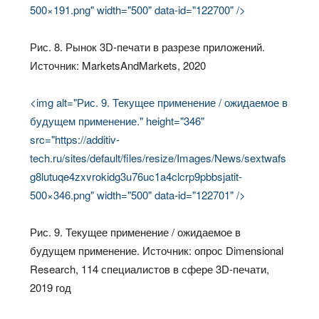
500×191.png" width="500" data-id="122700" />
Рис. 8. Рынок 3D-печати в разрезе приложений.
Источник: MarketsAndMarkets, 2020
<img alt="Рис. 9. Текущее применение / ожидаемое в
будущем применение." height="346"
src="https://additiv-
tech.ru/sites/default/files/resize/Images/News/sextwafs
g8lutuqe4zxvrokidg3u76uc1a4clcrp9pbbsjatit-
500×346.png" width="500" data-id="122701" />
Рис. 9. Текущее применение / ожидаемое в
будущем применение. Источник: опрос Dimensional
Research, 114 специалистов в сфере 3D-печати,
2019 год