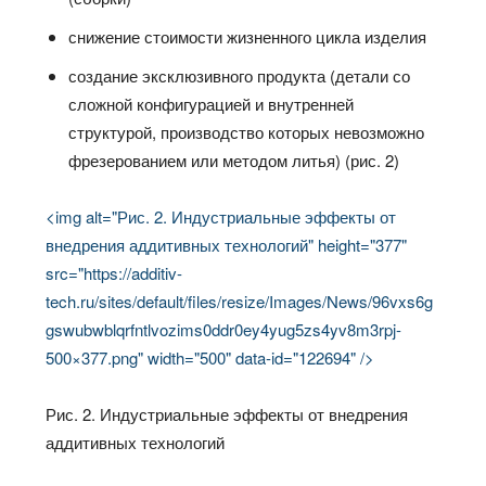
снижение стоимости жизненного цикла изделия
создание эксклюзивного продукта (детали со
сложной конфигурацией и внутренней
структурой, производство которых невозможно
фрезерованием или методом литья) (рис. 2)
<img alt="Рис. 2. Индустриальные эффекты от
внедрения аддитивных технологий" height="377"
src="https://additiv-
tech.ru/sites/default/files/resize/Images/News/96vxs6g
gswubwblqrfntlvozims0ddr0ey4yug5zs4yv8m3rpj-
500×377.png" width="500" data-id="122694" />
Рис. 2. Индустриальные эффекты от внедрения
аддитивных технологий