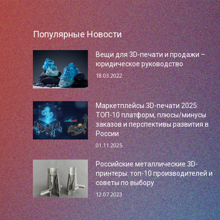
Популярные Новости
Вещи для 3D-печати и продажи –
юридическое руководство
18.03.2022
Маркетплейсы 3D-печати 2025:
ТОП-10 платформ, плюсы/минусы
заказов и перспективы развития в
России
01.11.2025
Российские металлические 3D-
принтеры: топ-10 производителей и
советы по выбору
12.07.2023