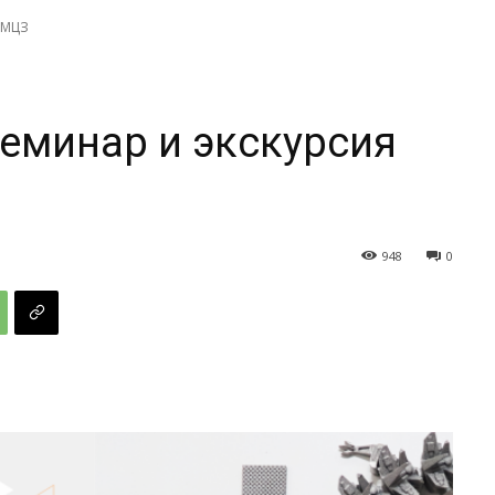
а МЦЗ
 семинар и экскурсия
948
0