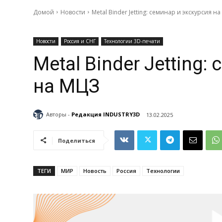
Домой
Новости
Metal Binder Jetting: семинар и экскурсия н
Новости
Россия и СНГ
Технологии 3D-печати
Metal Binder Jetting:
на МЦЗ
Авторы -
Редакция INDUSTRY3D
13.02.2025
Поделиться
ТЕГИ
МИР
Новость
Россия
Технологии