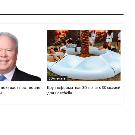
3D-печать
 покидает пост после
Крупноформатная 3D-печать 30 скамей
ы
для Coachella