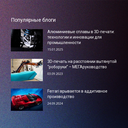
Популярные блоги
Алюминиевые сплавы в 3D-печати:
технологии и инновации для
промышленности
15.01.2025
3D-печать на расстоянии вытянутой
“роборуки” – МЕГАруководство
03.09.2023
Ferrari врывается в аддитивное
производство
24.09.2024