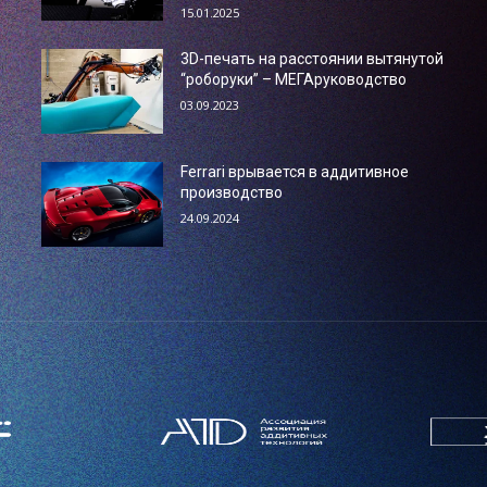
15.01.2025
3D-печать на расстоянии вытянутой
“роборуки” – МЕГАруководство
03.09.2023
Ferrari врывается в аддитивное
производство
24.09.2024