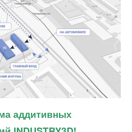
ма аддитивных
ний INDUSTRY3D!