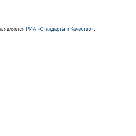
а является
РИА «Стандарты и Качество»
.
2