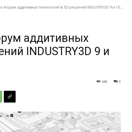
на Форум аддитивных технологий & 3D-решений INDUSTRY3D 9 и 10...
орум аддитивных
ений INDUSTRY3D 9 и
640
0