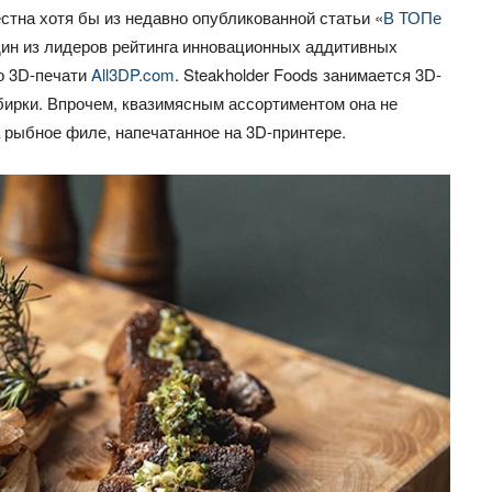
естна хотя бы из недавно опубликованной статьи «
В ТОПе
один из лидеров рейтинга инновационных аддитивных
о 3D-печати
All3DP.com
. Steakholder Foods занимается 3D-
обирки. Впрочем, квазимясным ассортиментом она не
 рыбное филе, напечатанное на 3D-принтере.