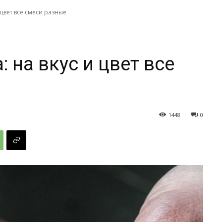
 цвет все смеси разные
: на вкус и цвет все
1448
0