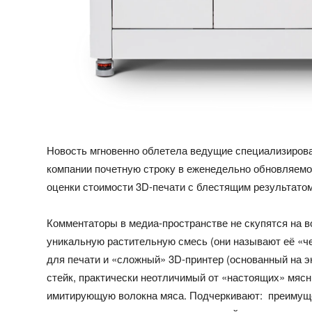
Новость мгновенно облетела ведущие специализиров
компании почетную строку в еженедельно обновляемо
оценки стоимости 3D-печати с блестящим результато
Комментаторы в медиа-пространстве не скупятся на во
уникальную растительную смесь (они называют её «ч
для печати и «сложный» 3D-принтер (основанный на э
стейк, практически неотличимый от «настоящих» мяс
имитирующую волокна мяса. Подчеркивают: преимущес