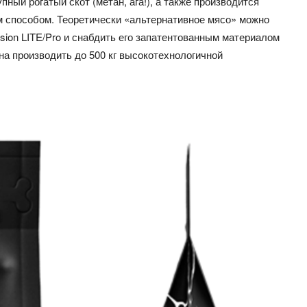
ый рогатый скот (метан, ага!), а также производится
м способом. Теоретически «альтернативное мясо» можно
usion LITE/Pro и снабдить его запатентованным материалом
на производить до 500 кг высокотехнологичной