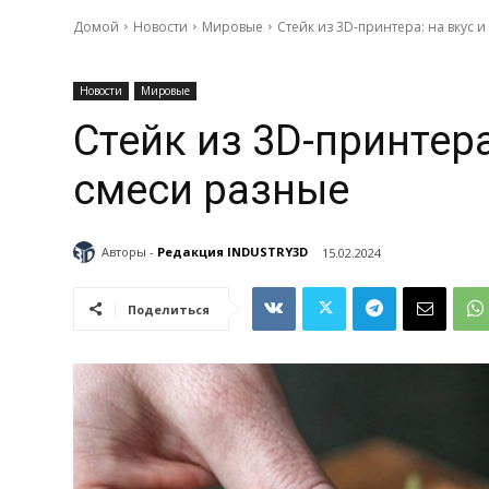
Домой
Новости
Мировые
Стейк из 3D-принтера: на вкус и
Новости
Мировые
Стейк из 3D-принтера
смеси разные
Авторы -
Редакция INDUSTRY3D
15.02.2024
Поделиться