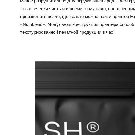
менее разрушительно для окружающей среды, чем крупн
экологически чистым и всеми, кому надо, проверенны
производить везде, где только можно найти принтер F
«Nutriblend». Модульная конструкция принтера способ
текстурированной печатной продукции в час!