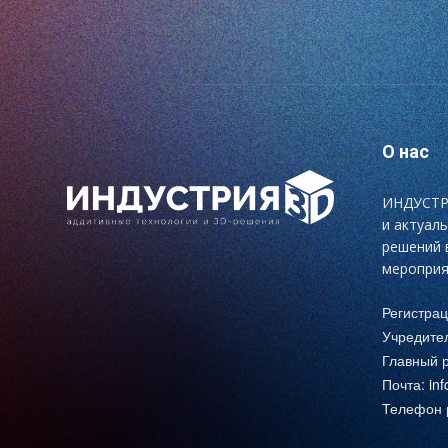
О нас
ИНДУСТРИ
и актуал
решений 
мероприя
Регистра
Учредите
Главный р
Почта:
in
Телефон р