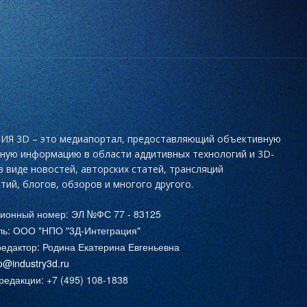
Я 3D – это медиапортал, предоставляющий объективную
ьную информацию в области аддитивных технологий и 3D-
в виде новостей, авторских статей, трансляций
тий, блогов, обзоров и многого другого.
ционный номер: ЭЛ №ФС 77 - 83125
ль: ООО "НПО "3Д-Интеграция"
едактор: Родина Екатерина Евгеньевна
fo@industry3d.ru
едакции: +7 (495) 108-1838