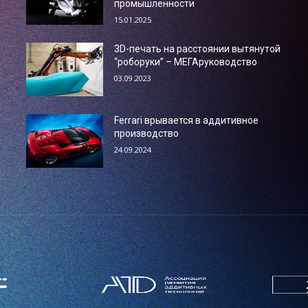
промышленности
15.01.2025
3D-печать на расстоянии вытянутой
“роборуки” – МЕГАруководство
03.09.2023
Ferrari врывается в аддитивное
производство
24.09.2024