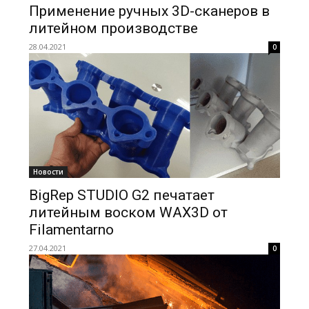
Применение ручных 3D-сканеров в
литейном производстве
28.04.2021
0
Новости
BigRep STUDIO G2 печатает
литейным воском WAX3D от
Filamentarno
27.04.2021
0