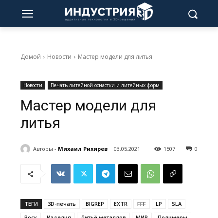
Домой
Новости
Мастер модели для литья
Новости
Печать литейной оснастки и литейных форм
Мастер модели для
литья
Авторы -
Михаил Рихирев
03.05.2021
1507
0
ТЕГИ
3D-печать
BIGREP
EXTR
FFF
LP
SLA
Воск
Изделия
Литьё металлов
МИР
Полимеры