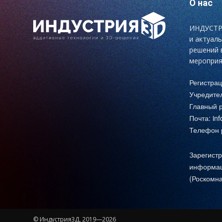
О нас
ИНДУСТРИ
и актуал
решений 
мероприя
Регистра
Учредите
Главный р
Почта:
in
Телефон р
Зарегистр
информац
(Роскомна
© Индустрия3Д, 2019—2026