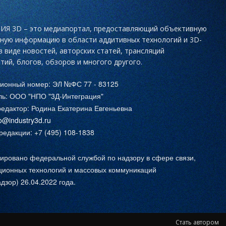
Я 3D – это медиапортал, предоставляющий объективную
ьную информацию в области аддитивных технологий и 3D-
в виде новостей, авторских статей, трансляций
тий, блогов, обзоров и многого другого.
ционный номер: ЭЛ №ФС 77 - 83125
ль: ООО "НПО "3Д-Интеграция"
едактор: Родина Екатерина Евгеньевна
fo@industry3d.ru
едакции: +7 (495) 108-1838
ировано федеральной службой по надзору в сфере связи,
ионных технологий и массовых коммуникаций
дзор) 26.04.2022 года.
Стать автором