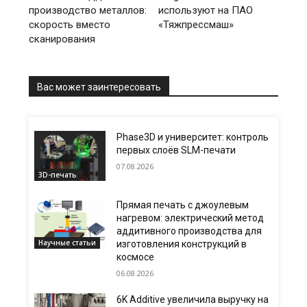
производство металлов:
используют на ПАО
скорость вместо
«Тяжпрессмаш»
сканирования
Вас может заинтересовать
Phase3D и университет: контроль
первых слоёв SLM-печати
07.08.2026
3D-печать
Прямая печать с джоулевым
нагревом: электрический метод
аддитивного производства для
Научные статьи
изготовления конструкций в
космосе
06.08.2026
6K Additive увеличила выручку на