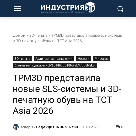
Домой
3D-печать
TPM3D представила новые SLS-системы
и 3D-печатную обувь на TCT Asia 2026
3D-печать
Аддитивные технологии
Новости
Мировые
Синтез на подложке PBF/LB-PBF/EB-PBF/(SLM/EBM/SLS)
TPM3D представила
новые SLS-системы и 3D-
печатную обувь на TCT
Asia 2026
Авторы -
Редакция INDUSTRY3D
31.03.2026
0