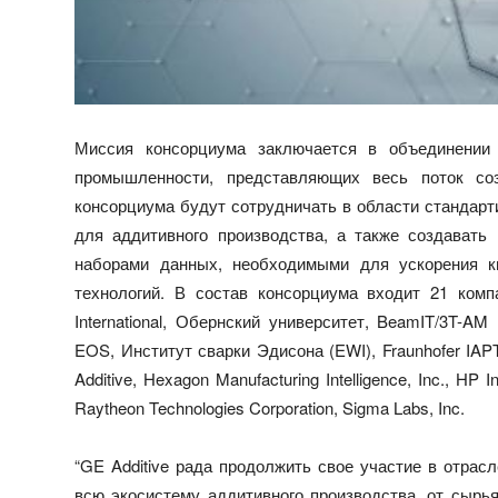
Миссия консорциума заключается в объединении 
промышленности, представляющих весь поток со
консорциума будут сотрудничать в области стандар
для аддитивного производства, а также создават
наборами данных, необходимыми для ускорения к
технологий. В состав консорциума входит 21 компа
International, Обернский университет, BeamIT/3T-AM L
EOS, Институт сварки Эдисона (EWI), Fraunhofer IAPT
Additive, Hexagon Manufacturing Intelligence, Inc., HP
Raytheon Technologies Corporation, Sigma Labs, Inc.
“GE Additive рада продолжить свое участие в отра
всю экосистему аддитивного производства, от сырь