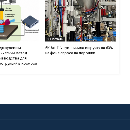
3D-печать
с джоулевым
6K Additive увеличила выручку на 63%
рический метод
на фоне спроса на порошки
изводства для
нструкций в космосе