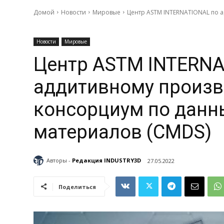
Домой
Новости
Мировые
Центр ASTM INTERNATIONAL по а
Новости
Мировые
Центр ASTM INTERNA
аддитивному произв
консорциум по данн
материалов (CMDS)
Авторы -
Редакция INDUSTRY3D
27.05.2022
Поделиться