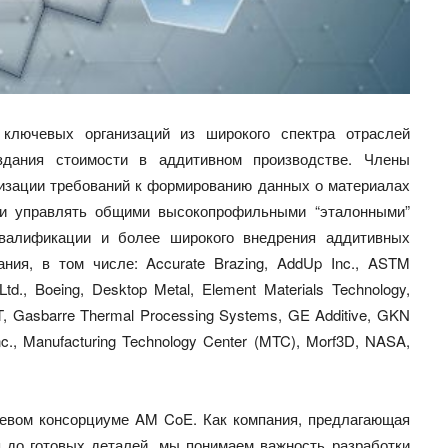
ключевых организаций из широкого спектра отраслей
здания стоимости в аддитивном производстве. Члены
тизации требований к формированию данных о материалах
ь и управлять общими высокопрофильными “эталонными”
валификации и более широкого внедрения аддитивных
ния, в том числе: Accurate Brazing, AddUp Inc., ASTM
td., Boeing, Desktop Metal, Element Materials Technology,
, Gasbarre Thermal Processing Systems, GE Additive, GKN
 Inc., Manufacturing Technology Center (MTC), Morf3D, NASA,
слевом консорциуме AM CoE. Как компания, предлагающая
я до готовых деталей, мы понимаем важность разработки