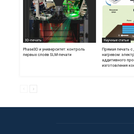
3D-печать
Научные статьи
Phase3D и университет: контроль
Прямая печать 
первых слоёв SLM-печати
нагревом: элект
аддитивного про
изготовления ко