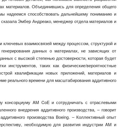
ах материалов. Объединившись для определения общего
 мы надеемся способствовать дальнейшему пониманию и
 сказала Эмбер Андреако, менеджер отдела материалов и
 ключевых взаимосвязей между процессом, структурой и
 генерирования данных о материалах, не зависящих от
анных с высокой степенью достоверности, которая будет
ки инструментов, таких как физические/вероятностные
строй квалификации новых приложений, материалов и
жиме реального времени для масштабирования аддитивного
ому консорциуму AM CoE и сотрудничать с отраслевыми
енного внедрения аддитивного производства, – говорит
аддитивного производства Boeing. – Коллективный опыт
ерспективу, необходимую для развития индустрии AM и