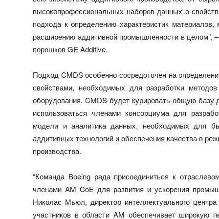
высокопрофессиональных наборов данных о свойств
подхода к определению характеристик материалов,
расширению аддитивной промышленности в целом”, –
порошков GE Additive.
Подход CMDS особенно сосредоточен на определении
свойствами, необходимых для разработки методов
оборудования. CMDS будет курировать общую базу д
использоваться членами консорциума для разработ
модели и аналитика данных, необходимых для бы
аддитивных технологий и обеспечения качества в ре
производства.
“Команда Boeing рада присоединиться к отраслев
членами AM CoE для развития и ускорения промышл
Николас Мьюл, директор интеллектуального центра 
участников в области AM обеспечивает широкую п