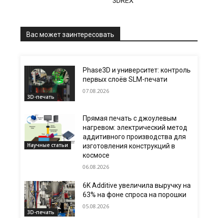
3DREX
Вас может заинтересовать
Phase3D и университет: контроль
первых слоёв SLM-печати
07.08.2026
3D-печать
Прямая печать с джоулевым
нагревом: электрический метод
аддитивного производства для
Научные статьи
изготовления конструкций в
космосе
06.08.2026
6K Additive увеличила выручку на
63% на фоне спроса на порошки
05.08.2026
3D-печать