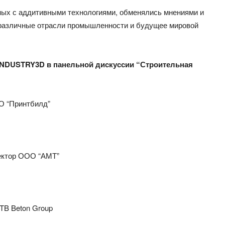
ных с аддитивными технологиями, обменялись мнениями и
т различные отрасли промышленности и будущее мировой
INDUSTRY3D в панельной дискуссии “Строительная
О “Принтбилд”
ектор ООО “АМТ”
TB Beton Group