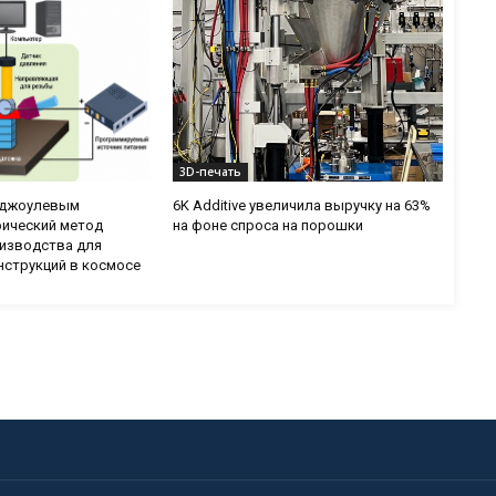
3D-печать
с джоулевым
6K Additive увеличила выручку на 63%
рический метод
на фоне спроса на порошки
изводства для
нструкций в космосе