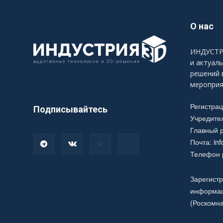
О нас
ИНДУСТРИ
и актуал
решений 
мероприя
Регистра
Подписывайтесь
Учредите
Главный р
Почта:
in
Телефон р
Зарегистр
информац
(Роскомна