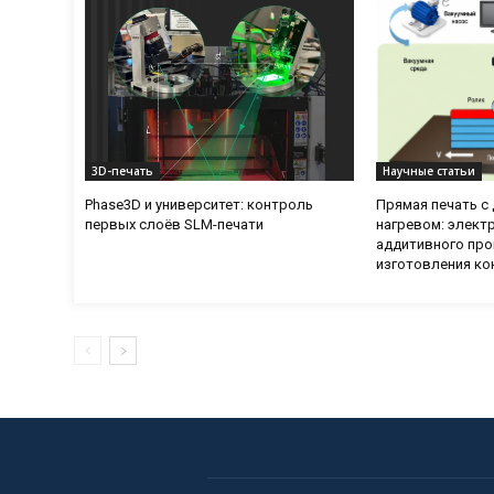
3D-печать
Научные статьи
Phase3D и университет: контроль
Прямая печать 
первых слоёв SLM-печати
нагревом: элект
аддитивного про
изготовления ко