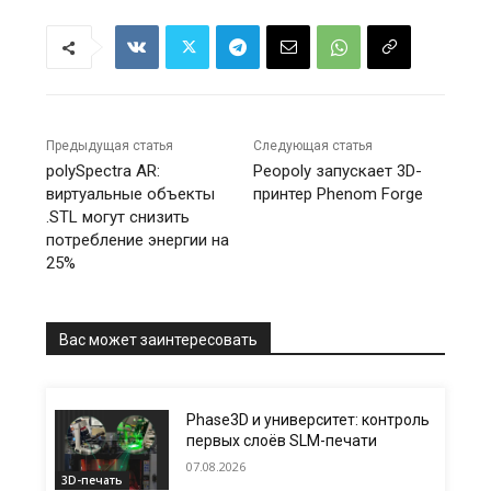
Предыдущая статья
Следующая статья
polySpectra AR:
Peopoly запускает 3D-
виртуальные объекты
принтер Phenom Forge
.STL могут снизить
потребление энергии на
25%
Вас может заинтересовать
Phase3D и университет: контроль
первых слоёв SLM-печати
07.08.2026
3D-печать