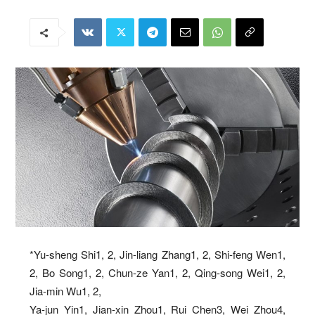
*Yu-sheng Shi
1, 2
, Jin-liang Zhang
1, 2
, Shi-feng W
en
1,
2
, Bo Song
1, 2
, Chun-ze Y
an
1, 2
, Qing-song Wei
1, 2
,
Jia-min Wu
1, 2
,
Ya-jun Yin
1
, Jian-xin Zhou
1
, Rui Chen
3
, Wei Zhou
4
,