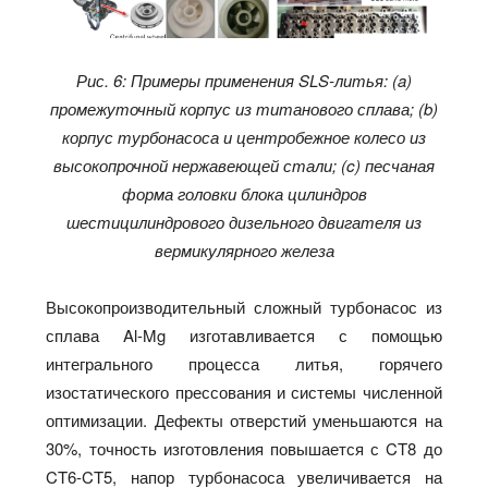
Рис. 6: Примеры применения SLS-литья: (a)
промежуточный корпус из титанового сплава; (b)
корпус турбонасоса и центробежное колесо из
высокопрочной нержавеющей стали; (c) песчаная
форма головки блока цилиндров
шестицилиндрового дизельного двигателя из
вермикулярного железа
Высокопроизводительный сложный турбонасос из
сплава Al-Mg изготавливается с помощью
интегрального процесса литья, горячего
изостатического прессования и системы численной
оптимизации. Дефекты отверстий уменьшаются на
30%, точность изготовления повышается с CT8 до
CT6-CT5, напор турбонасоса увеличивается на