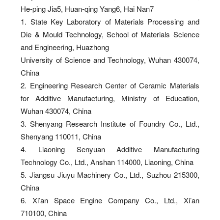
He-ping Jia
5
, Huan-qing Yang
6
, Hai Nan
7
1. State Key Laboratory of Materials Processing and
Die & Mould T
echnology, School of Materials Science
and Engineering, Huazhong
University of Science and T
echnology, W
uhan 430074,
China
2. Engineering Research Center of Ceramic Materials
for Additive Manufacturing, Ministry of Education,
W
uhan 430074, China
3. Shenyang Research Institute of Foundry Co., Ltd.,
Shenyang 1
10011, China
4. Liaoning Senyuan Additive Manufacturing
T
echnology Co., Ltd., Anshan 1
14000, Liaoning, China
5. Jiangsu Jiuyu Machinery Co., Ltd., Suzhou 215300,
China
6. Xi’an Space Engine Company Co., Ltd., Xi’an
710100, China