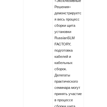
«Эксклюзивные
Решения»
демонстрируетс
я весь процесс
сборки щита
установки
RussianSLM
FACTORY,
подготовка
кабелей и
кабельных
сборок.
Делегаты
практического
семинара могут
принять участие
в процессе
сборки щита