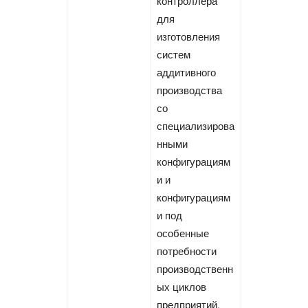
контроллера
для
изготовления
систем
аддитивного
производства
со
специализирова
нными
конфигурациям
и и
конфигурациям
и под
особенные
потребности
производственн
ых циклов
предприятий.