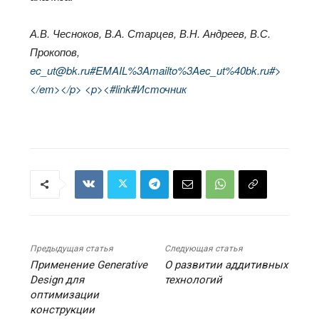
А.В. Чесноков, В.А. Старцев, В.Н. Андреев, В.С.
Прокопов,
ec_ut@bk.ru#EMAIL%3Amailto%3Aec_ut%40bk.ru#>
</em></p> <p><#link#Источник
Предыдущая статья
Следующая статья
Применение Generative
О развитии аддитивных
Design для
технологий
оптимизации
конструкции