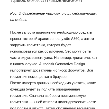
<#pic#2678#0#0#0##><#pic#2679#0#0#0##>
Рис. 3. Определение нагрузок и сил, действующих
на модель
После запуска приложения необходимо создать
проект, который хранится в службе A360, а затем
загрузить геометрию, которая будет
использоваться как ссылочная. Это могут быть
части окружающего узла. Например, двигателя, как
в нашем случае. Autodesk Generative Design
импортирует достаточный список форматов. Вся
геометрия помещается в браузер.
После импорта данных необходимо указать, какие
функции будет выполнять определенная
геометрия. Сначала выберем неизменяемую
геометрию — к ней отнесем цилиндрические части
под болты и штифт. Затем обозначаем геометрию,