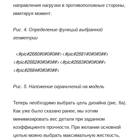
направления нагрузки в противоположные стороны,
имитируя момент.
Рис. 4. Определение функций выбранной
геометрии
<#pic#2680#0#0#0##><#pic#2681#0#0#0##>
<#pic#2682#0#0#0##><#pic#2683#0#0#0##>
<#pic#2684#0#0#0##>
Рис. 5. Наложение ограничений на модель
Теперь необходимо выбрать цель дизайна (рис. 6а).
Как уже было сказано ранее, мы хотим
минимизировать вес детали при заданном
коэффициенте прочности. При желании основной
целью можно выбрать максимальную жесткость,