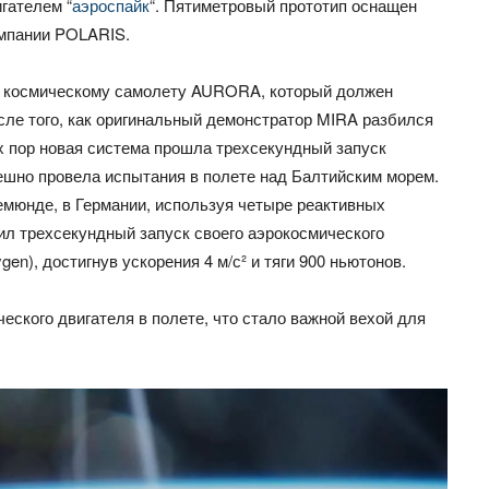
гателем “
аэроспайк
“. Пятиметровый прототип оснащен
омпании POLARIS.
му космическому самолету AURORA, который должен
осле того, как оригинальный демонстратор MIRA разбился
ех пор новая система прошла трехсекундный запуск
пешно провела испытания в полете над Балтийским морем.
мюнде, в Германии, используя четыре реактивных
нил трехсекундный запуск своего аэрокосмического
gen), достигнув ускорения 4 м/с² и тяги 900 ньютонов.
еского двигателя в полете, что стало важной вехой для