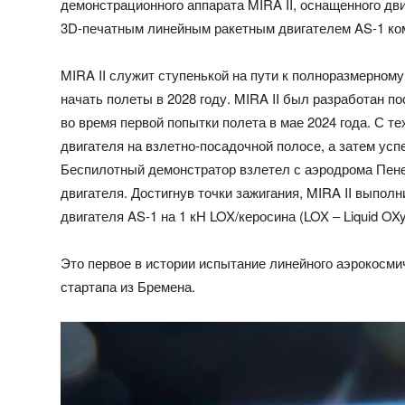
демонстрационного аппарата MIRA II, оснащенного дви
3D-печатным линейным ракетным двигателем AS-1 к
MIRA II служит ступенькой на пути к полноразмерно
начать полеты в 2028 году. MIRA II был разработан п
во время первой попытки полета в мае 2024 года. С т
двигателя на взлетно-посадочной полосе, а затем ус
Беспилотный демонстратор взлетел с аэродрома Пене
двигателя. Достигнув точки зажигания, MIRA II выпол
двигателя AS-1 на 1 кН LOX/керосина (LOX – Liquid OXy
Это первое в истории испытание линейного аэрокосмич
стартапа из Бремена.