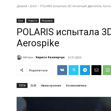
Домой
Блог
POLARIS испытала 3D-печатный двигатель Aeros
Блог
Новости
Мировые
POLARIS испытала 3
Aerospike
Авторы -
Кирилл Казмирчук
31.01.2025
Поделиться
ТЕГИ
SLM
Авиастроение
Космонавтика