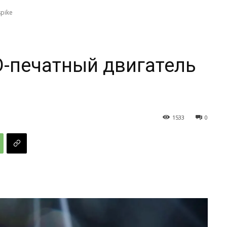
pike
D-печатный двигатель
1533
0