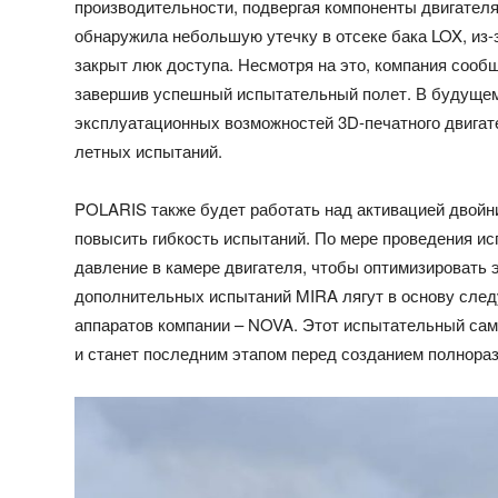
производительности, подвергая компоненты двигателя
обнаружила небольшую утечку в отсеке бака LOX, из-з
закрыт люк доступа. Несмотря на это, компания сооб
завершив успешный испытательный полет. В будущем
эксплуатационных возможностей 3D-печатного двигате
летных испытаний.
POLARIS также будет работать над активацией двойник
повысить гибкость испытаний. По мере проведения и
давление в камере двигателя, чтобы оптимизировать 
дополнительных испытаний MIRA лягут в основу сле
аппаратов компании – NOVA. Этот испытательный само
и станет последним этапом перед созданием полнор