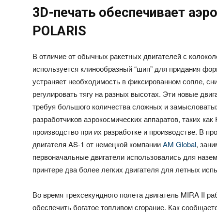
3D-печать обеспечивает аэ
POLARIS
В отличие от обычных ракетных двигателей с колокол
используется клинообразный “шип” для придания фор
устраняет необходимость в фиксированном сопле, сн
регулировать тягу на разных высотах. Эти новые дви
требуя большого количества сложных и замысловаты
разработчиков аэрокосмических аппаратов, таких как
производство при их разработке и производстве. В п
двигателя AS-1 от немецкой компании
AM Global
, зан
первоначальные двигатели использовались для назем
принтере два более легких двигателя для летных ис
Во время трехсекундного полета двигатель MIRA II р
обеспечить богатое топливом сгорание. Как сообщае