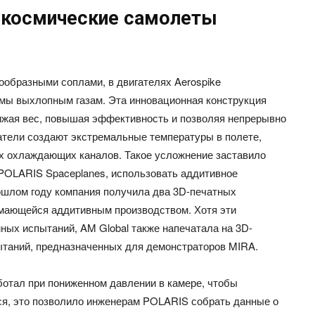
рокосмические самолеты
ообразными соплами, в двигателях Aerospike
мы выхлопным газам. Эта инновационная конструкция
ижая вес, повышая эффективность и позволяя непрерывно
гатели создают экстремальные температуры в полете,
х охлаждающих каналов. Такое усложнение заставило
 POLARIS Spaceplanes, использовать аддитивное
рошлом году компания получила два 3D-печатных
имающейся аддитивным производством. Хотя эти
ных испытаний, AM Global также напечатала на 3D-
пытаний, предназначенных для демонстраторов MIRA.
аботал при пониженном давлении в камере, чтобы
тся, это позволило инженерам POLARIS собрать данные о