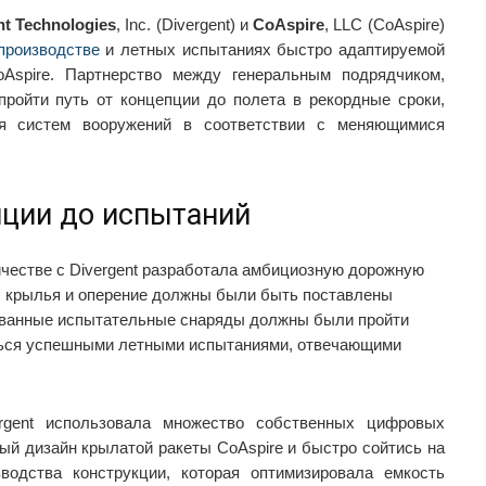
nt Technologies
, Inc. (Divergent) и
CoAspire
, LLC (CoAspire)
производстве
и летных испытаниях быстро адаптируемой
Aspire. Партнерство между генеральным подрядчиком,
пройти путь от концепции до полета в рекордные сроки,
ия систем вооружений в соответствии с меняющимися
пции до испытаний
ичестве с Divergent разработала амбициозную дорожную
, крылья и оперение должны были быть поставлены
рованные испытательные снаряды должны были пройти
ься успешными летными испытаниями, отвечающими
rgent использовала множество собственных цифровых
ый дизайн крылатой ракеты CoAspire и быстро сойтись на
водства конструкции, которая оптимизировала емкость