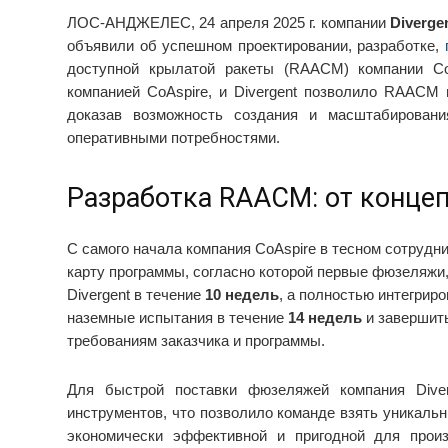
ЛОС-АНДЖЕЛЕС, 24 апреля 2025 г. компании
Diverge
объявили об успешном проектировании, разработке,
доступной крылатой ракеты (RAACM) компании Co
компанией CoAspire, и Divergent позволило RAACM 
доказав возможность создания и масштабирован
оперативными потребностями.
Разработка RAACM: от конце
С самого начала компания CoAspire в тесном сотрудн
карту программы, согласно которой первые фюзеляжи
Divergent в течение
10 недель
, а полностью интегри
наземные испытания в течение
14 недель
и завершит
требованиям заказчика и программы.
Для быстрой поставки фюзеляжей компания Dive
инструментов, что позволило команде взять уникальн
экономически эффективной и пригодной для произ