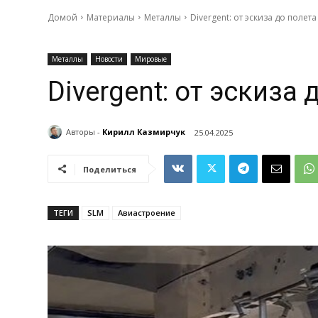
Домой
Материалы
Металлы
Divergent: от эскиза до полета
Металлы
Новости
Мировые
Divergent: от эскиза 
Авторы -
Кирилл Казмирчук
25.04.2025
Поделиться
ТЕГИ
SLM
Авиастроение