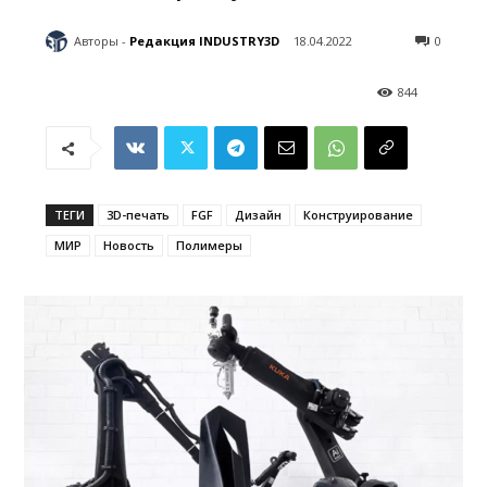
Авторы -
Редакция INDUSTRY3D
18.04.2022
0
844
ТЕГИ
3D-печать
FGF
Дизайн
Конструирование
МИР
Новость
Полимеры