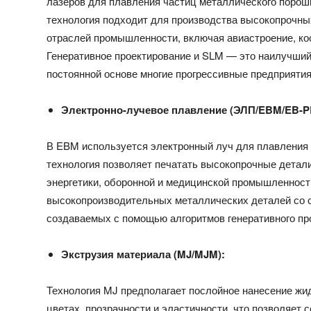
лазеров для плавления частиц металлического порош
технология подходит для производства высокопрочны
отраслей промышленности, включая авиастроение, ко
Генеративное проектирование и SLM — это наилучший 
постоянной основе многие прогрессивные предприятия
Электронно-лучевое плавление (ЭЛП/EBM/EB-P
В EBM используется электронный луч для плавления 
технология позволяет печатать высокопрочные детали
энергетики, оборонной и медицинской промышленност
высокопроизводительных металлических деталей со с
создаваемых с помощью алгоритмов генеративного пр
Экструзия материала (MJ/MJM):
Технология MJ предполагает послойное нанесение жи
цветах, прозрачности и эластичности, что позволяет 