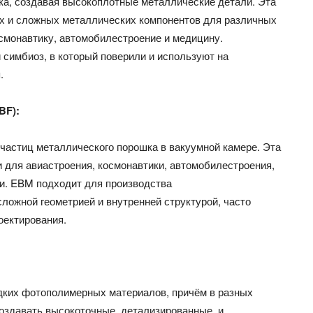
ка, создавая высокоплотные металлические детали. Эта
х и сложных металлических компонентов для различных
смонавтику, автомобилестроение и медицину.
симбиоз, в который поверили и используют на
.
BF):
частиц металлического порошка в вакуумной камере. Эта
 для авиастроения, космонавтики, автомобилестроения,
и. EBM подходит для производства
ложной геометрией и внутренней структурой, часто
оектирования.
дких фотополимерных материалов, причём в разных
создавать высокоточные, детализированные, и