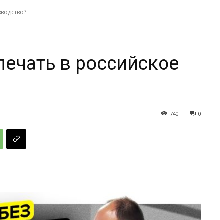
зводство?
печать в российское
740
0