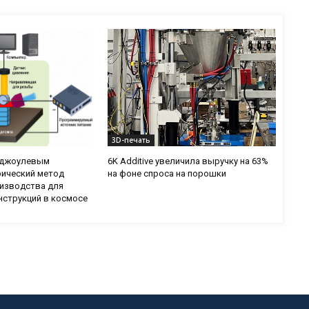
3D-печать
с джоулевым
6K Additive увеличила выручку на 63%
рический метод
на фоне спроса на порошки
изводства для
нструкций в космосе