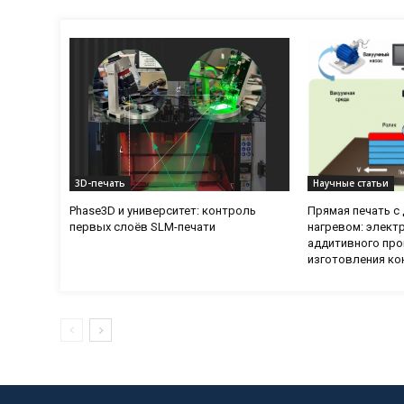
3D-печать
Научные статьи
Phase3D и университет: контроль
Прямая печать 
первых слоёв SLM-печати
нагревом: элект
аддитивного про
изготовления ко