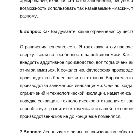
армирование, включая сетчатое заполнение, рисунок з
возможность использовать так называемые «маски», т
разному.
6.Вопрос:
Как Вы думаете, какие ограничения сущест
Ограничения, конечно, есть. Я так скажу, что у нас о
сверху. Такая вот особенность нашей экономики. Как т
внедрять аддитивное производство, вот тогда очень а
этим заниматься. К сожалению, философия производс
производства в более развитых странах. Впрочем, это
производства занимались инновациями. Сейчас, когд
ограничений и технологической изоляции, наметились
порядке сокращать технологическое отставания от зап
способствует развитию в том числе и нашей технологи
производственников не до конца ещё поменялся.
7
.
Вопрос:
Используете ли вы на производстве обратн