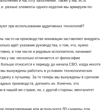
аполнения и частоту заполнения. Также у нас есть
.е. разные элементы одного изделия мы армируем по-
вуют при использовании аддитивных технологий?
чень часто на производстве инновации заставляют внедрять
олько идёт указание руководства, о том, что, нужно
ктивно, в том числе и рядовые исполнители, начинают
тва у нас несколько отличается от философии
 больше относится к периоду до начала СВО, когда нехотя
а мы вынуждены работать в условиях технологических
 сдвигу к лучшему. За то теперь мы вынуждены в срочном
адных производств, догонять их. Конечно, это
и в нашей же стране, но, с другой стороны, менталитет
ое проектирование или используете 3D-сканеры для