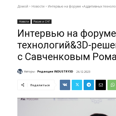
Домой
Новости
Интервью на форуме «Аддитивных технол
Новости
Россия и СНГ
Интервью на форуме
технологий&3D-реше
с Савченковым Ром
Авторы -
Редакция INDUSTRY3D
26.12.2023
Поделиться