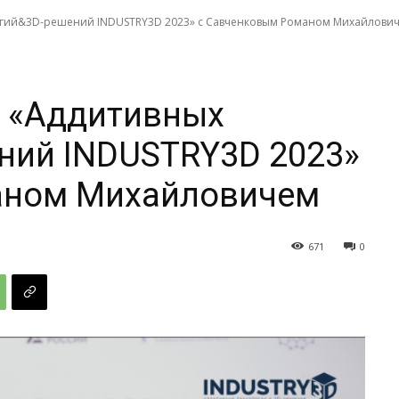
огий&3D-решений INDUSTRY3D 2023» с Савченковым Романом Михайлови
 «Аддитивных
ний INDUSTRY3D 2023»
аном Михайловичем
671
0