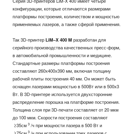
Серия 3D-принтеров LiM-X 400 имеет четыре
конфигурации, которые отличаются размерами
платформы построения, количеством и мощностью
применяемых лазеров, а также сферой применения.
Так 3D-принтер
LiM
–
X
400
M
разработан для
серийного производства качественных пресс-форм,
в автомобильной промышленности и медицине.
Стандартные размеры платформы построения
составляют 260х400х390 мм, включая толщину
рабочей плиты построения 40 мм. Он может быть
оснащен лазерами мощностью в 500Вт или в 500х3
Вт. В 3D-принтере используется двухсторонние
распределение порошка на платформе построения.
Толщина слоя при 3D-печати составляет от 20 мкм
до 100 мкм. Скорости построения составляют
3
≥35см
/ч при мощности лазера в 500 Вт и
3
≥75см
/ч при использовании трех лазеров с