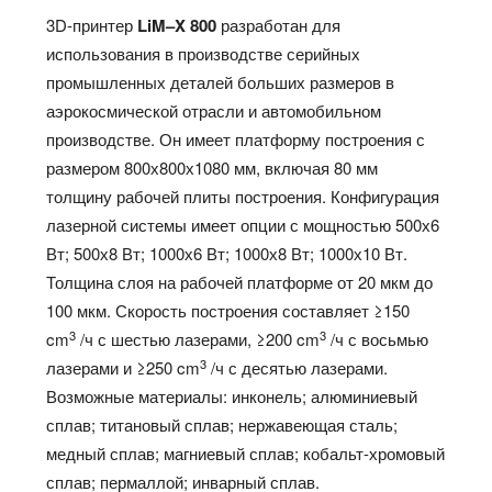
3D-принтер
LiM
–
X
800
разработан для
использования в производстве серийных
промышленных деталей больших размеров в
аэрокосмической отрасли и автомобильном
производстве. Он имеет платформу построения с
размером 800х800х1080 мм, включая 80 мм
толщину рабочей плиты построения. Конфигурация
лазерной системы имеет опции с мощностью 500х6
Вт; 500х8 Вт; 1000х6 Вт; 1000х8 Вт; 1000х10 Вт.
Толщина слоя на рабочей платформе от 20 мкм до
100 мкм. Скорость построения составляет ≥150
3
3
cm
/ч с шестью лазерами, ≥200 cm
/ч с восьмью
3
лазерами и ≥250 cm
/ч с десятью лазерами.
Возможные материалы: инконель; алюминиевый
сплав; титановый сплав; нержавеющая сталь;
медный сплав; магниевый сплав; кобальт-хромовый
сплав; пермаллой; инварный сплав.