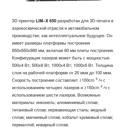
3D-принтер
LiM
–
X
650
разработан для 3D-печати в
аэрокосмической отрасли и автомобильном
производстве, как интеллектуальное будущее. Он
имеет размеры платформы построения
650х650х860 мм, включая 60 мм плиты построения.
Конфигурация лазеров может быть с мощностью
500х4 Вт; 500х6 Вт; 1000х4 Вт; 1000х6 Вт. Толщина
слоя на рабочей платформе от 20 мкм до 100 мкм.
3
Скорость построения составляет ≥100cm
/ч с
3
использованием четырех лазеров и ≥150cm
/ч с
использованием шести лазеров. Возможные
материалы: инконель; алюминиевый сплав;
титановый сплав; нержавеющая сталь; медный
сплав; магниевый сплав; кобальт-хромовый сплав;
пермаллой; инварный сплав.