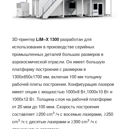
3D-принтер
LiM
–
X
1300
разработан для
использования в производстве серийных
промышленных деталей больших размеров в
аэрокосмической отрасли. Он имеет большую
платформу построения с размером в
1300х650х1700 мм, включая 100 мм толщину
рабочей плиты построения. Конфигурация лазеров
имеет опции с мощностью 1000х8 Вт,1000х10 Вт и
1000х12 Вт. Толщина слоя на рабочей платформе
от 20 мкм до 100 мкм. Скорость построения
3
составляет ≥200 cm
/ч с восемью лазерами, ≥250
3
3
cm
/ч с десятью лазерами и ≥300 cm
/ч с
двенадцатью лазерами.