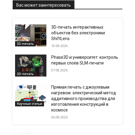
Вас может заинтересовать
3D-печать интерактивных
объектов без электроники:
ShiftLens
3D-печать
10.08.2026
Phase3D и университет: контроль
первых слоёв SLM-печати
07.08.2026
3D-печать
Прямая печать с джоулевым
нагревом: электрический метод
аддитивного производства для
Научные статьи
изготовления конструкций в
космосе
06.08.2026