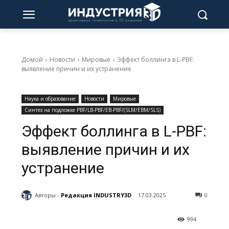
Домой
Новости
Мировые
Эффект боллинга в L-PBF:
выявление причин и их устранение
Наука и образование
Новости
Мировые
Синтез на подложке PBF/LB-PBF/EB-PBF/(SLM/EBM/SLS)
Эффект боллинга в L-PBF:
выявление причин и их
устранение
Авторы -
Редакция INDUSTRY3D
17.03.2025
0
994