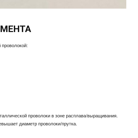
АМЕНТА
 проволокой:
таллической проволоки в зоне расплава/выращивания.
евышает диаметр проволоки/прутка.