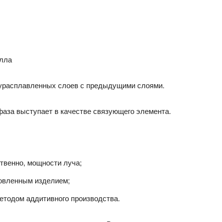
алла
лурасплавленных слоев с предыдущими слоями.
фаза выступает в качестве связующего элемента.
ственно, мощности луча;
товленным изделием;
етодом аддитивного производства.