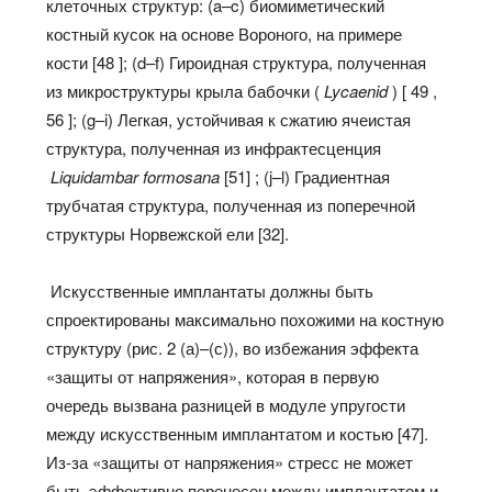
клеточных структур: (a–c) биомиметический
костный кусок на основе Вороного, на примере
кости [48 ]; (d–f) Гироидная структура, полученная
из микроструктуры крыла бабочки (
Lycaenid
) [ 49 ,
56 ]; (g–i) Легкая, устойчивая к сжатию ячеистая
структура, полученная из инфрактесценция
Liquidambar formosana
[51] ; (j–l) Градиентная
трубчатая структура, полученная из поперечной
структуры Норвежской ели [32].
Искусственные имплантаты должны быть
спроектированы максимально похожими на костную
структуру (рис. 2 (а)–(с)), во избежания эффекта
«защиты от напряжения», которая в первую
очередь вызвана разницей в модуле упругости
между искусственным имплантатом и костью [47].
Из-за «защиты от напряжения» стресс не может
быть эффективно перенесен между имплантатом и