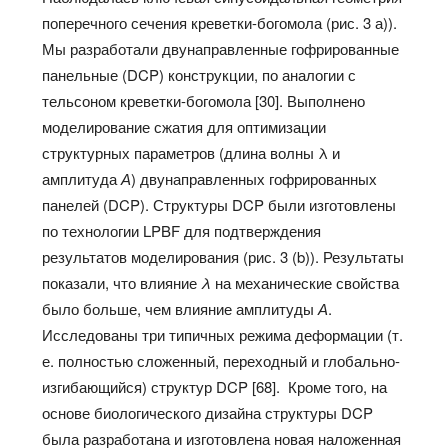
поперечного сечения креветки-богомола (рис. 3 а)).
Мы разработали двунаправленные гофрированные
панельные (DCP) конструкции, по аналогии с
тельсоном креветки-богомола [30]. Выполнено
моделирование сжатия для оптимизации
структурных параметров (длина волны λ и
амплитуда
А
) двунаправленных гофрированных
панелей (DCP). Структуры DCP были изготовлены
по технологии LPBF для подтверждения
результатов моделирования (рис. 3 (b)). Результаты
показали, что влияние
λ
на механические свойства
было больше, чем влияние амплитуды
А
.
Исследованы три типичных режима деформации (т.
е. полностью сложенный, переходный и глобально-
изгибающийся) структур DCP [68]. Кроме того, на
основе биологического дизайна структуры DCP
была разработана и изготовлена новая наложенная