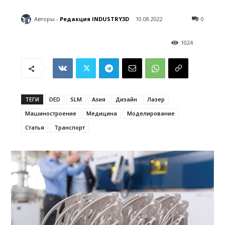
Авторы -
Редакция INDUSTRY3D
10.08.2022
0
1024
ТЕГИ
DED
SLM
Азия
Дизайн
Лазер
Машиностроение
Медицина
Моделирование
Статья
Транспорт