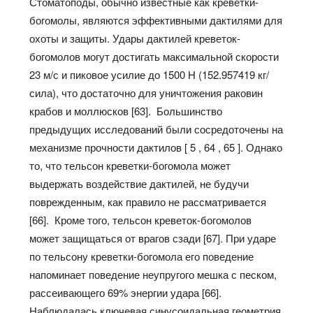
Стоматоподы, обычно известные как креветки-
богомолы, являются эффективными дактилями для
охоты и защиты. Удары дактилей креветок-
богомолов могут достигать максимальной скорости
23 м/с и пиковое усилие до 1500 Н (152.957419 кг/
сила), что достаточно для уничтожения раковин
крабов и моллюсков [63]. Большинство
предыдущих исследований были сосредоточены на
механизме прочности дактилов [ 5 , 64 , 65 ]. Однако
то, что тельсон креветки-богомола может
выдержать воздействие дактилей, не будучи
поврежденным, как правило не рассматривается
[66]. Кроме того, тельсон креветок-богомолов
может защищаться от врагов сзади [67]. При ударе
по тельсону креветки-богомола его поведение
напоминает поведение неупругого мешка с песком,
рассеивающего 69% энергии удара [66].
Наблюдалась ключевая синусоидальная геометрия