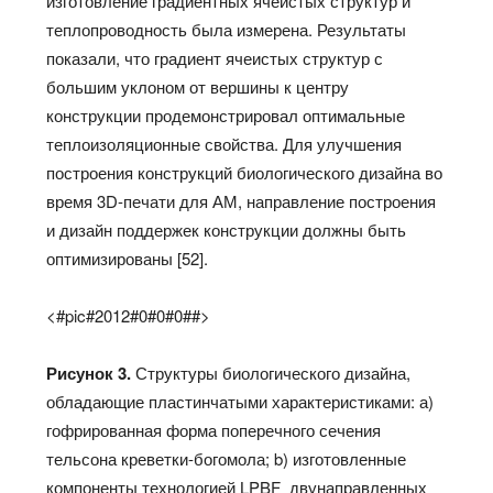
изготовление градиентных ячеистых структур и
теплопроводность была измерена. Результаты
показали, что градиент ячеистых структур с
большим уклоном от вершины к центру
конструкции продемонстрировал оптимальные
теплоизоляционные свойства. Для улучшения
построения конструкций биологического дизайна во
время 3
D-печати
для АМ, направление построения
и дизайн поддержек конструкции должны быть
оптимизированы [52].
<#pic#2012#0#0#0##>
Рисунок 3.
Структуры биологического дизайна,
обладающие пластинчатыми характеристиками: а)
гофрированная форма поперечного сечения
тельсона креветки-богомола; b) изготовленные
компоненты технологией LPBF двунаправленных