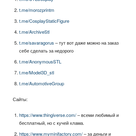
t.me/morozprintm
t.me/CosplayStaticFigure
t.me/ArchiveStl
t.me/savaragorus
– тут вот даже можно на заказ
себе сделать за недорого
t.me/AnonymousSTL
t.me/Model3D_stl
t.me/AutomotiveGroup
Сайты:
https://www.thingiverse.com/
– всеми любимый и
бесплатный, но с кучей хлама.
https://www.myminifactory.com/
– за деньги и