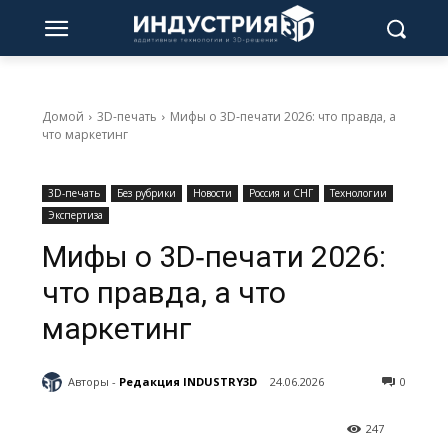
Домой
3D-печать
Мифы о 3D‑печати 2026: что правда, а
что маркетинг
3D-печать
Без рубрики
Новости
Россия и СНГ
Технологии
Экспертиза
Мифы о 3D‑печати 2026:
что правда, а что
маркетинг
Авторы -
Редакция INDUSTRY3D
24.06.2026
0
247