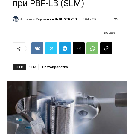
при PBF-LB (SLM)
Авторы -
Редакция INDUSTRY3D
03.04.2026
0
400
ТЕГИ
SLM
Постобработка