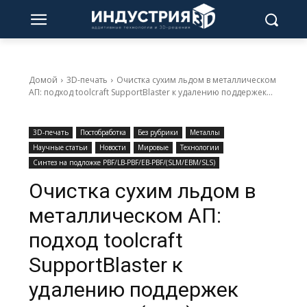
Домой
3D-печать
Очистка сухим льдом в металлическом
АП: подход toolcraft SupportBlaster к удалению поддержек...
3D-печать
Постобработка
Без рубрики
Металлы
Научные статьи
Новости
Мировые
Технологии
Синтез на подложке PBF/LB-PBF/EB-PBF/(SLM/EBM/SLS)
Очистка сухим льдом в
металлическом АП:
подход toolcraft
SupportBlaster к
удалению поддержек