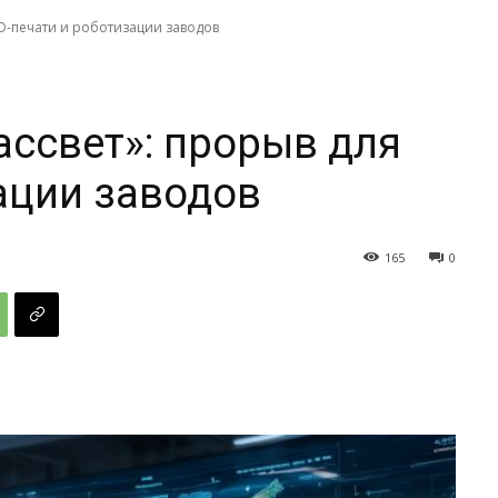
3D-печати и роботизации заводов
ассвет»: прорыв для
ации заводов
165
0