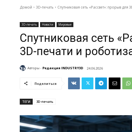
Домой
3D-печать
Спутниковая сеть «Рассвет»: прорыв для 
3D-печать
Новости
Мировые
Спутниковая сеть «Р
3D-печати и роботиз
Авторы -
Редакция INDUSTRY3D
24.06.2026
Поделиться
ТЕГИ
3D-печать