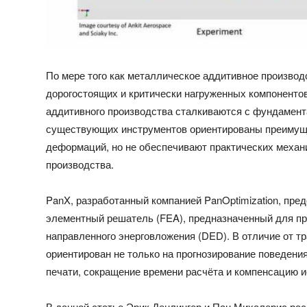
По мере того как металлическое аддитивное производ
дорогостоящих и критически нагруженных компоненто
аддитивного производства сталкиваются с фундамен
существующих инструментов ориентированы преимуще
деформаций, но не обеспечивают практических механ
производства.
PanX, разработанный компанией PanOptimization, пр
элементный решатель (FEA), предназначенный для пр
направленного энерговложения (DED). В отличие от 
ориентирован не только на прогнозирование поведени
печати, сокращение времени расчёта и компенсацию и
В данной статье Эрик Денлингер и Пан Михалерис ра