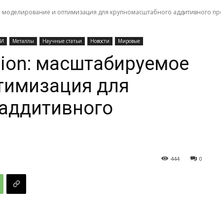
ое моделирование и оптимизация для крупномасштабного аддитивного пр
ИИ
Металлы
Научные статьи
Новости
Мировые
tion: масштабируемое
тимизация для
аддитивного
444
0