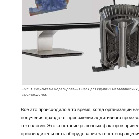
Рис. 1. Результаты моделирования PanX для крупных металлических
производства.
Всё это происходило в то время, когда организации 
получения дохода от приложений аддитивного производ
технологии. Это сочетание рыночных факторов приве
производительность оборудования за счет сокращения