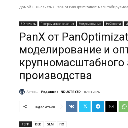
Домой
3D-печать
PanX от PanOptimization: масштабируем
3D-печать
Программные решения
Моделирование
Нейросети
PanX от PanOptimiza
моделирование и оп
крупномасштабного 
производства
Авторы -
Редакция INDUSTRY3D
02.03.2026
Поделиться
ТЕГИ
DED
SLM
ПО