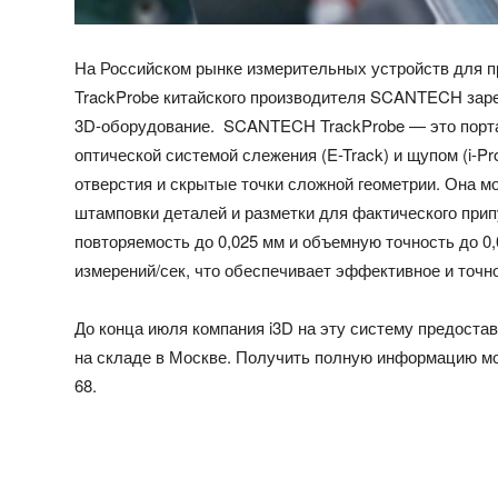
На Российском рынке измерительных устройств для п
TrackProbe китайского производителя SCANTECH зар
3D-оборудование. SCANTECH TrackProbe — это портат
оптической системой слежения (E-Track) и щупом (i-P
отверстия и скрытые точки сложной геометрии. Она м
штамповки деталей и разметки для фактического при
повторяемость до 0,025 мм и объемную точность до 0,
измерений/сек, что обеспечивает эффективное и точн
До конца июля компания i3D на эту систему предоста
на складе в Москве. Получить полную информацию мож
68.