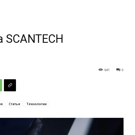
а SCANTECH
641
0
ия
Статья
Технологии