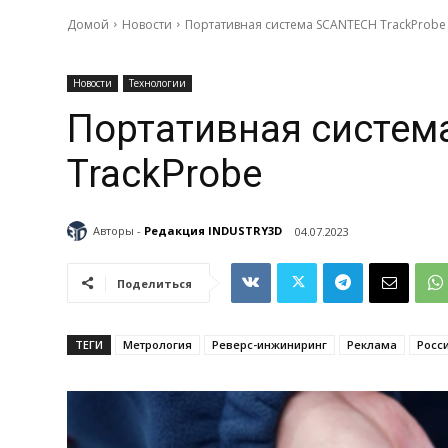
Домой
Новости
Портативная система SCANTECH TrackProbe
Новости
Технологии
Портативная систем
TrackProbe
Авторы -
Редакция INDUSTRY3D
04.07.2023
Поделиться
ТЕГИ
Метрология
Реверс-инжиниринг
Реклама
Росс