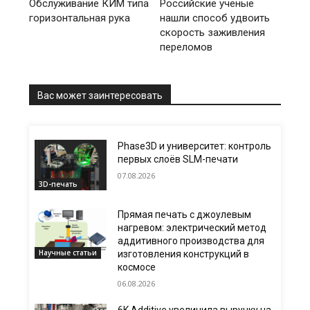
Обслуживание КИМ типа
Российские ученые
горизонтальная рука
нашли способ удвоить
скорость заживления
переломов
Вас может заинтересовать
Phase3D и университет: контроль
первых слоёв SLM-печати
07.08.2026
3D-печать
Прямая печать с джоулевым
нагревом: электрический метод
аддитивного производства для
Научные статьи
изготовления конструкций в
космосе
06.08.2026