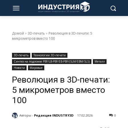
Домой
3D-печать
Революция в 3D-печати: 5
микрометров вместо 100
3D-печать
Технологии 3D-печати
Синтез на подложке PBF/LB-PBF/EB-PBF/(SLM/EBM/SLS)
Металл
Новости
Мировые
Революция в 3D-печати:
5 микрометров вместо
100
Авторы -
Редакция INDUSTRY3D
17.02.2026
0