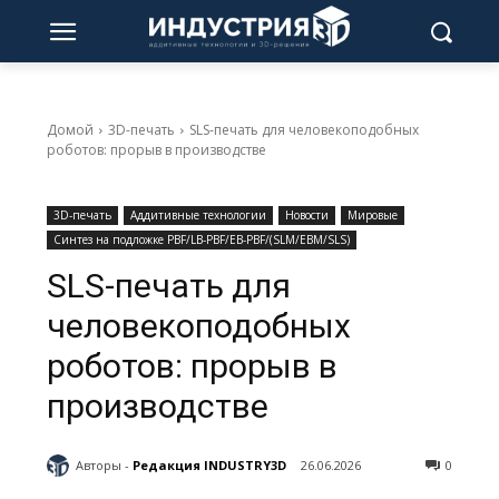
Домой
3D-печать
SLS-печать для человекоподобных
роботов: прорыв в производстве
3D-печать
Аддитивные технологии
Новости
Мировые
Синтез на подложке PBF/LB-PBF/EB-PBF/(SLM/EBM/SLS)
SLS-печать для
человекоподобных
роботов: прорыв в
производстве
Авторы -
Редакция INDUSTRY3D
26.06.2026
0