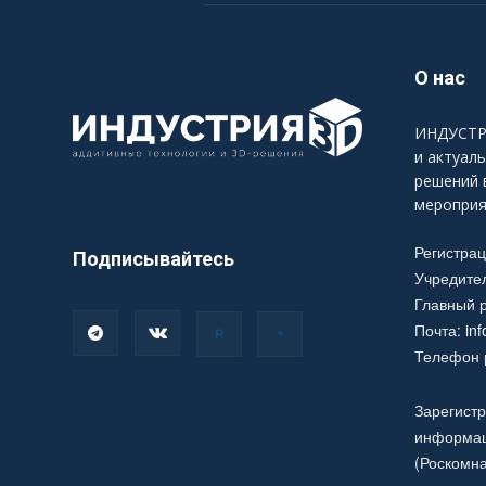
О нас
ИНДУСТРИ
и актуал
решений 
мероприя
Регистра
Подписывайтесь
Учредите
Главный р
Почта:
in
Телефон р
Зарегистр
информац
(Роскомна