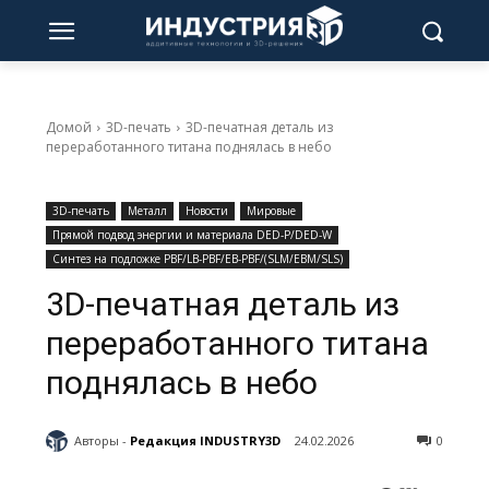
Домой
3D-печать
3D-печатная деталь из
переработанного титана поднялась в небо
3D-печать
Металл
Новости
Мировые
Прямой подвод энергии и материала DED-P/DED-W
Синтез на подложке PBF/LB-PBF/EB-PBF/(SLM/EBM/SLS)
3D-печатная деталь из
переработанного титана
поднялась в небо
Авторы -
Редакция INDUSTRY3D
24.02.2026
0