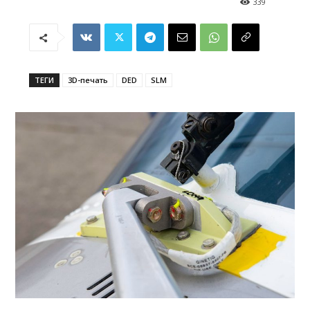
339
ТЕГИ
3D-печать
DED
SLM