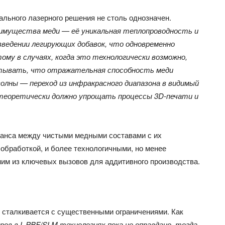
ального лазерного решения не столь однозначен.
имущества меди — её уникальная теплопроводность и
ведении легирующих добавок, что одновременно
му в случаях, когда это технологически возможно,
тывать, что отражательная способность меди
олны — переход из инфракрасного диапазона в видимый
теоретически должно упрощать процессы 3D-печати и
ланса между чистыми медными составами с их
обработкой, и более технологичными, но менее
им из ключевых вызовов для аддитивного производства.
 сталкивается с существенными ограничениями. Как
ров в L-PBF/SLM технологиях пока не оправдано, тогда