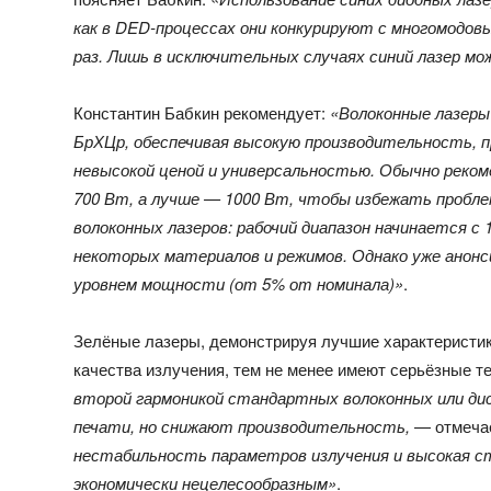
как в DED-процессах они конкурируют с многомодов
раз. Лишь в исключительных случаях синий лазер 
Константин Бабкин рекомендует:
«Волоконные лазеры
БрХЦр, обеспечивая высокую производительность, 
невысокой ценой и универсальностью. Обычно реко
700 Вт, а лучше — 1000 Вт, чтобы избежать пробле
волоконных лазеров: рабочий диапазон начинается 
некоторых материалов и режимов. Однако уже анонс
уровнем мощности (от 5% от номинала)»
.
Зелёные лазеры, демонстрируя лучшие характеристик
качества излучения, тем не менее имеют серьёзные т
второй гармоникой стандартных волоконных или д
печати, но снижают производительность,
— отмечае
нестабильность параметров излучения и высокая с
экономически нецелесообразным»
.