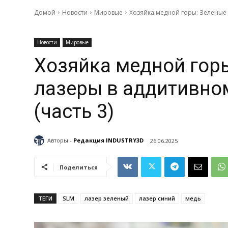
Домой
Новости
Мировые
Хозяйка медной горы: Зеленые и
Новости
Мировые
Хозяйка медной горы
лазеры в аддитивно
(часть 3)
Авторы -
Редакция INDUSTRY3D
26.06.2025
Поделиться
ТЕГИ
SLM
лазер зеленый
лазер синий
медь