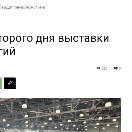
вки аддитивных технологий
второго дня выставки
гий
266
0