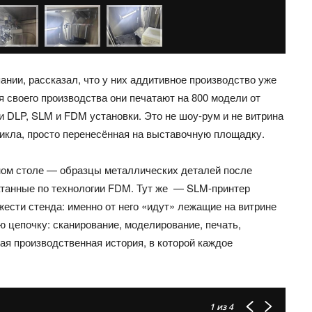
ании, рассказал, что у них аддитивное производство уже
я своего производства они печатают на 800 модели от
ои DLP, SLM и FDM установки. Это не шоу‑рум и не витрина
цикла, просто перенесённая на выставочную площадку.
ном столе — образцы металлических деталей после
атанные по технологии FDM. Тут же — SLM‑принтер
яжести стенда: именно от него «идут» лежащие на витрине
ю цепочку: сканирование, моделирование, печать,
ая производственная история, в которой каждое
1
из 4