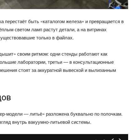
ка перестаёт быть «каталогом железа» и превращается в
тёплым светом ламп растут детали, а на витринах
существовавшие только в файлах.
«дышит» своим ритмом: одни стенды работают как
ольшие лаборатории, третьи — в консультационные
 решения стоят за аккуратной вывеской и вылизанным
дов
ер‑модели — литьё» разложена буквально по полочкам.
згляд внутрь вакуумно‑литьевой системы.