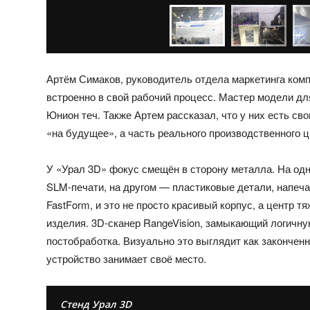
Артём Симаков, руководитель отдела маркетинга комп
встроенно в свой рабочий процесс. Мастер модели дл
Юнион теч. Также Артем рассказал, что у них есть св
«на будущее», а часть реального производственного 
У «Урал 3D» фокус смещён в сторону металла. На од
SLM‑печати, на другом — пластиковые детали, напеч
FastForm, и это не просто красивый корпус, а центр т
изделия. 3D‑сканер RangeVision, замыкающий логичну
постобработка. Визуально это выглядит как законченн
устройство занимает своё место.
Стенд Урал 3D