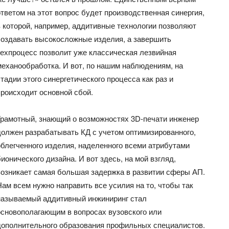
ответом на этот вопрос будет производственная синергия,
в которой, например, аддитивные технологии позволяют
создавать высокосложные изделия, а завершить
техпроцесс позволит уже классическая лезвийная
механообработка. И вот, по нашим наблюдениям, на
стадии этого синергетического процесса как раз и
происходит основной сбой.
Грамотный, знающий о возможностях 3D-печати инженер
должен разрабатывать КД с учетом оптимизированного,
облегченного изделия, наделенного всеми атрибутами
бионического дизайна. И вот здесь, на мой взгляд,
возникает самая большая задержка в развитии сферы АП.
Нам всем нужно направить все усилия на то, чтобы так
называемый аддитивный инжиниринг стал
основополагающим в вопросах вузовского или
дополнительного образования профильных специалистов.