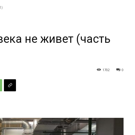
1)
века не живет (часть
1702
0