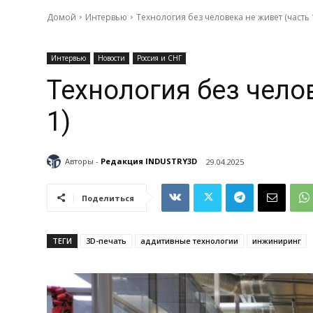
Домой
Интервью
Технология без человека не живет (часть 
Интервью
Новости
Россия и СНГ
Технология без чело
1)
Авторы -
Редакция INDUSTRY3D
29.04.2025
Поделиться
ТЕГИ
3D-печать
аддитивные технологии
инжиниринг