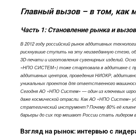
Главный вызов – в том, как
Часть 1: Становление рынка и вызо
В 2012 году российский рынок аддитивных технологи
рискнувшие ступить на эту неизведанную стезю, об
3
D
-печати и изготовления сувенирных изделий. Осно
«НПО СИСТЕМ») тоже стартовала в аддитивке с пр
аддитивных центров, проведения НИОКР, аддитивног
уникальных проектов для ответственного машиност
Сегодня АО «НПО Систем» — один из ключевых игрок
даже космической отрасли. Как АО «НПО Систем» у
стратегический инструмент? Почему 80% её клиен
барьеры до сих пор мешают России стать лидером 
Взгляд на рынок: интервью с лиде