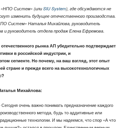
«НПО Систем» (или
SIU
System
), где обсуждаются не
могут изменить будущее отечественного производства.
«НПО Систем» Наталья Михайлова, руководитель
в и руководитель отдела продаж Елена Ефремова
.
в отечественного рынка АП убедительно подтверждает
тивки в российской индустрии, и
том сегменте. Но почему, на ваш взгляд, этот опыт
всей стране и прежде всего на высокотехнологичных
с?
Наталья Михайлова:
– Сегодня очень важно понимать предназначение каждого
производственного метода, будь то аддитивные или
традиционные технологии. И мы надеемся, что спор «А что
же лучше?» остался в прошлом. Единственным верным