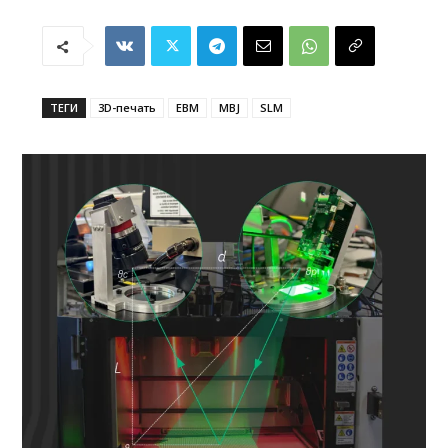
ТЕГИ
3D-печать
EBM
MBJ
SLM