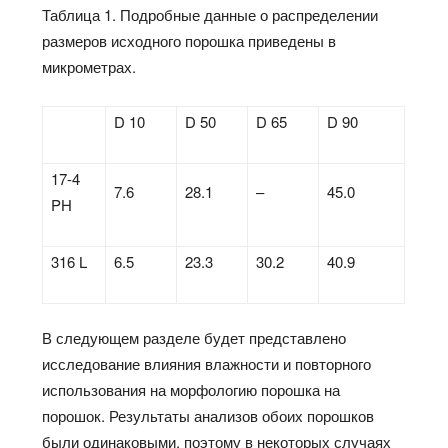
Таблица 1. Подробные данные о распределении
размеров исходного порошка приведены в
микрометрах.
D 10
D 50
D 65
D 90
17-4
7.6
28.1
–
45.0
PH
316 L
6.5
23.3
30.2
40.9
В следующем разделе будет представлено
исследование влияния влажности и повторного
использования на морфологию порошка на
порошок. Результаты анализов обоих порошков
были одинаковыми, поэтому в некоторых случаях