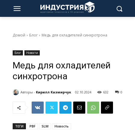
Домой
Блог
Медь для охладителей синхротрона
Блог
Новости
Медь для охладителей
синхротрона
Авторы -
Кирилл Казмирчук
02.10.2024
632
0
ТЕГИ
PBF
SLM
Новость